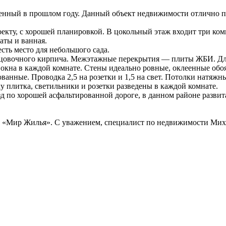
нный в прошлом году. Данный объект недвижимости отлично под
ту, с хорошей планировкой. В цокольный этаж входит три комн
аты и ванная.
сть место для небольшого сада.
ицовочного кирпича. Межэтажные перекрытия — плиты ЖБИ. Для
 окна в каждой комнате. Стены идеально ровные, оклеенные обо
ванные. Проводка 2,5 на розетки и 1,5 на свет. Потолки натяжн
 плитка, светильники и розетки разведены в каждой комнате.
зд по хорошей асфальтированной дороге, в данном районе развит
и «Мир Жилья». С уважением, специалист по недвижимости Мих