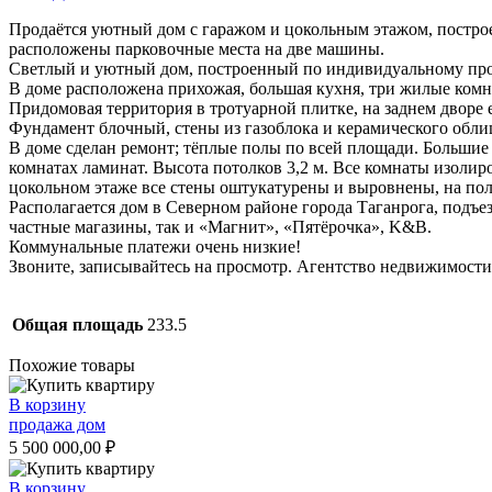
Продаётся уютный дом с гаражом и цокольным этажом, построе
расположены парковочные места на две машины.
Светлый и уютный дом, построенный по индивидуальному проек
В доме расположена прихожая, большая кухня, три жилые комн
Придомовая территория в тротуарной плитке, на заднем дворе е
Фундамент блочный, стены из газоблока и керамического обл
В доме сделан ремонт; тёплые полы по всей площади. Большие
комнатах ламинат. Высота потолков 3,2 м. Все комнаты изолиро
цокольном этаже все стены оштукатурены и выровнены, на полу
Располагается дом в Северном районе города Таганрога, подъе
частные магазины, так и «Магнит», «Пятёрочка», K&B.
Коммунальные платежи очень низкие!
Звоните, записывайтесь на просмотр. Агентство недвижимост
Общая площадь
233.5
Похожие товары
В корзину
продажа дом
5 500 000,00
₽
В корзину