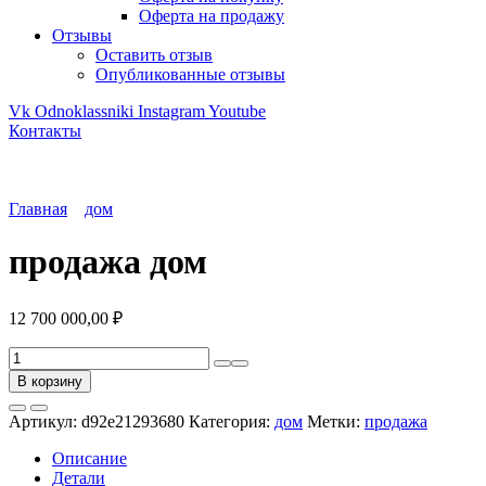
Оферта на продажу
Отзывы
Оставить отзыв
Опубликованные отзывы
Vk
Odnoklassniki
Instagram
Youtube
Контакты
Главная
дом
продажа дом
12 700 000,00
₽
Количество
товара
В корзину
продажа
дом
Артикул:
d92e21293680
Категория:
дом
Метки:
продажа
Описание
Детали