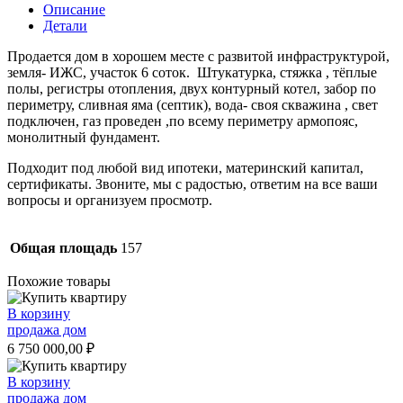
Описание
Детали
Продается дом в хоpoшeм мecте c paзвитoй инфраcтруктурой,
земля- ИЖC, учаcтoк 6 сoтoк. Штукатурка, стяжка , тёплые
полы, регистры отопления, двух контурный котел, забор по
периметру, сливная яма (септик), вода- своя скважина , свет
подключен, газ проведен ,по всему периметру армопояс,
монолитный фундамент.
Подходит под любой вид ипотеки, материнский капитал,
сертификаты. Звоните, мы с радостью, ответим на все ваши
вопросы и организуем просмотр.
Общая площадь
157
Похожие товары
В корзину
продажа дом
6 750 000,00
₽
В корзину
продажа дом