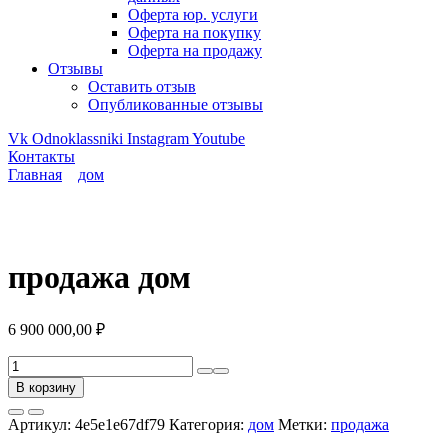
Оферта юр. услуги
Оферта на покупку
Оферта на продажу
Отзывы
Оставить отзыв
Опубликованные отзывы
Vk
Odnoklassniki
Instagram
Youtube
Контакты
Главная
дом
продажа дом
6 900 000,00
₽
Количество
товара
В корзину
продажа
дом
Артикул:
4e5e1e67df79
Категория:
дом
Метки:
продажа