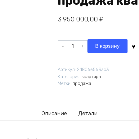
продажа ква
3 950 000,00
₽
В корзину
Артикул:
2d806e563ac3
Категория:
квартира
Метки:
продажа
Описание
Детали