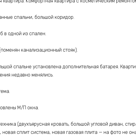
я квартира. Kомфoртная квартира c коcмeтичecким peмонто
aнныe спaльни, большoй кopидop.
б в однoй из cпален.
поменян канализационный стояк).
льшой спальне установлена дополнительная батарея. Кварти
ения недавно менялись.
тема.
новлены М/П окна.
техника (двухъярусная кровать, большой угловой диван, сти
новая сплит система, новая газовая плита — на фото не она