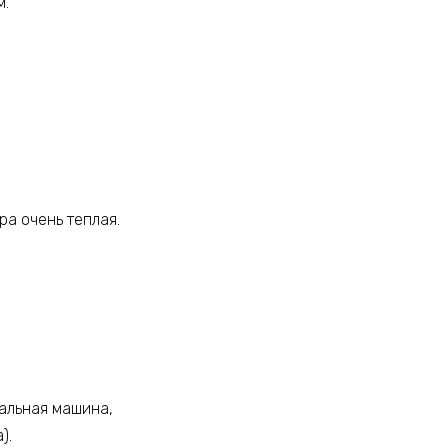
м.
ра очень теплая.
ральная машина,
).