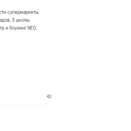
сти супермаркеты,
адов, 3 школы,
тр и боулинг NЕО,
42